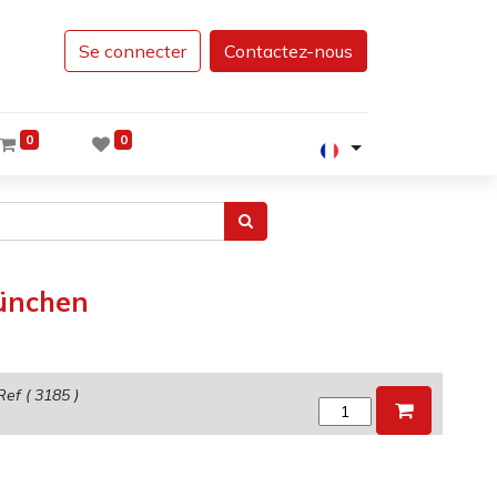
Se connecter
Contactez-nous
0
0
München
Ref (
3185
)