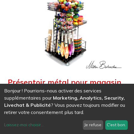
Présentoir métal pour magasin
(vide) - 60x60x180cm - noir
Bonjour ! Pourrions-nous activer des services
supplémentaires pour
Marketing, Analytics, Security,
Weight :
15,000
kg
Livechat & Publicité
? Vous pouvez toujours modifier ou
Excellent support de vente sur roulettes qui peut être
retirer votre consentement plus tard.
facilement déplacé
Laissez-moi choisir
...
Je refuse
C'est bon.
EAN
7611847031107
- Ref (
3110
)