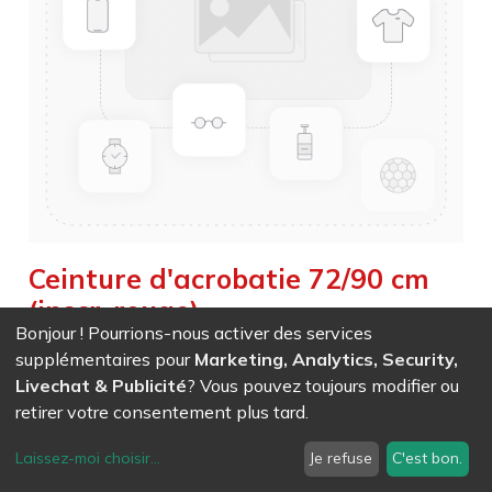
Ceinture d'acrobatie 72/90 cm
(inscr. rouge)
Bonjour ! Pourrions-nous activer des services
Weight :
0,410
kg
|
Weight Net :
0,410
kg
supplémentaires pour
Marketing, Analytics, Security,
Livechat & Publicité
? Vous pouvez toujours modifier ou
EAN
7611847030858
- Ref (
3085
)
retirer votre consentement plus tard.
119,90
CHF
/ HT
Laissez-moi choisir
...
Je refuse
C'est bon.