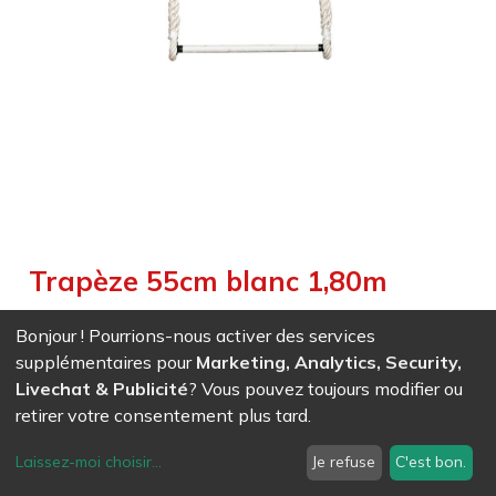
Trapèze 55cm blanc 1,80m
Weight :
3,500
kg
Bonjour ! Pourrions-nous activer des services
supplémentaires pour
Marketing, Analytics, Security,
EAN
7611847030810
- Ref (
3081
)
Livechat & Publicité
? Vous pouvez toujours modifier ou
231,00
CHF
/ HT
retirer votre consentement plus tard.
Laissez-moi choisir
...
Je refuse
C'est bon.