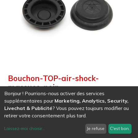
Bouchon-TOP-air-shock-
massues-noir
Bonjour ! Pourrions-nous activer des services
Weight :
0,010
kg
supplémentaires pour
Marketing, Analytics, Security,
(1 pc)
Livechat & Publicité
? Vous pouvez toujours modifier ou
retirer votre consentement plus tard.
EAN
7611847023133
- Ref (
2313
)
Laissez-moi choisir
...
Je refuse
C'est bon.
4,63
CHF
/ HT