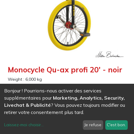
Monocycle Qu-ax profi 20' - noir
Weight :
6,000
kg
Bonjour ! Pourrions-nous activer des services
Le monocycle QU-AX 50cm Profi Freestyle est fait pour les
supplémentaires pour
Marketing, Analytics, Security,
acrobaties et le freestyle, idéal autant pour les enfants dès
Livechat & Publicité
? Vous pouvez toujours modifier ou
9 ans que pour les adultes.
retirer votre consentement plus tard.
La roue comporte 48 rayons ce qui assure une très bonne
solidité
Laissez-moi choisir
...
Je refuse
C'est bon.
Taille de la roue (Pouces): 20
Longueur de jambe minimum : 65 cm