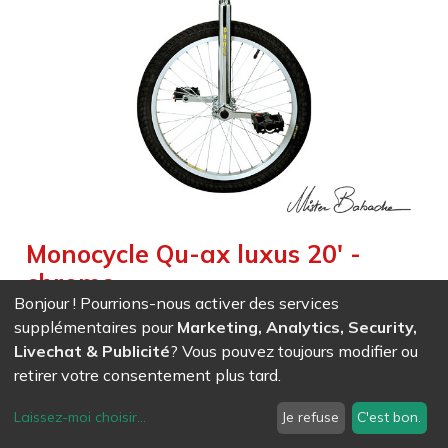
Monocycle Qu-ax luxus 20' -
chrome
Bonjour ! Pourrions-nous activer des services
Weight :
6,000
kg
supplémentaires pour
Marketing, Analytics, Security,
Un modèle beststeller, solide et durable, pour les enfants et
Livechat & Publicité
? Vous pouvez toujours modifier ou
les adultes, débutants ou expérimenté. Il est confortable
retirer votre consentement plus tard.
grâce à sa selle à poignée sans couture, et son gros pneu.
Sa fourche carrée vous permettra de pratiquer le freestyle.
Laissez-moi choisir
...
Je refuse
C'est bon.
Le monocycle est livré avec deux tubes de selle de longueur