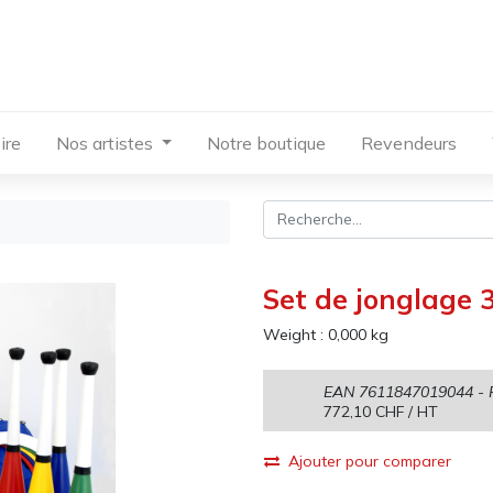
ire
Nos artistes
Notre boutique
Revendeurs
Set de jonglage 3
Weight :
0,000
kg
EAN
7611847019044
- 
772,10
CHF
/ HT
Ajouter pour comparer