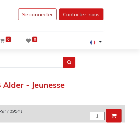
Se connecter
Contactez-nous
0
0
 Alder - Jeunesse
Ref (
1904
)