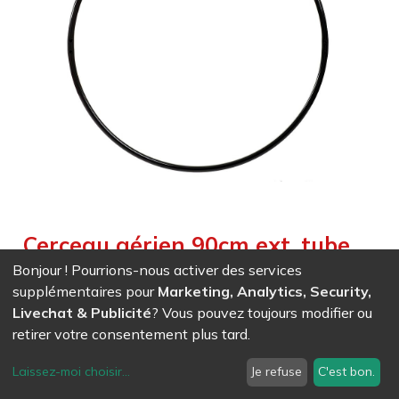
Cerceau aérien 90cm ext. tube
25mm multi 1 & 2 points - noir
Bonjour ! Pourrions-nous activer des services
supplémentaires pour
Marketing, Analytics, Security,
Weight :
5,400
kg
Livechat & Publicité
? Vous pouvez toujours modifier ou
retirer votre consentement plus tard.
EAN
7611847019006
- Ref (
1900
)
267,60
CHF
/ HT
Laissez-moi choisir
...
Je refuse
C'est bon.