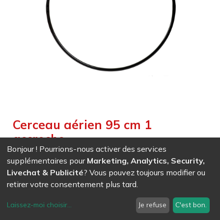
Cerceau aérien 95 cm 1
accroche
Bonjour ! Pourrions-nous activer des services
Weight :
5,000
kg
supplémentaires pour
Marketing, Analytics, Security,
Livechat & Publicité
? Vous pouvez toujours modifier ou
EAN
7611847018979
- Ref (
1897
)
retirer votre consentement plus tard.
276,90
CHF
/ HT
Laissez-moi choisir
...
Je refuse
C'est bon.