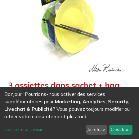
3 assiettes dans sachet + bag
plastique 2 parties et cavalier –
Bonjour ! Pourrions-nous activer des services
supplémentaires pour
Marketing, Analytics, Security,
jaune / bleu / vert
Livechat & Publicité
? Vous pouvez toujours modifier ou
Weight :
0,400
kg
|
Diameter :
24,000
cm
retirer votre consentement plus tard.
EAN
7611847018610
- Ref (
1861
)
Laissez-moi choisir
...
Je refuse
C'est bon.
25,09
CHF
/ HT