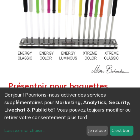
Présentoir pour baguettes
diabolo (avec baguettes) -
Bonjour ! Pourrions-nous activer des services
supplémentaires pour
Marketing, Analytics, Security,
ENERGY / XTREME
Livechat & Publicité
? Vous pouvez toujours modifier ou
Weight :
0,564
kg
|
Weight Net :
0,564
kg
retirer votre consentement plus tard.
Présentoir pour baguettes diabolos (avec baguettes)
ENERGY - XTREME - LUMINOUS
Laissez-moi choisir
...
Je refuse
C'est bon.