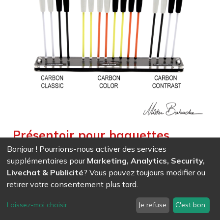
Présentoir pour baguettes
diabolo (avec baguettes) -
Bonjour ! Pourrions-nous activer des services
supplémentaires pour
Marketing, Analytics, Security,
CARBONE
Livechat & Publicité
? Vous pouvez toujours modifier ou
Weight :
0,564
kg
|
Weight Net :
0,564
kg
retirer votre consentement plus tard.
Présentoir pour baguettes diabolos (avec baguettes)
CARBONE
Laissez-moi choisir
...
Je refuse
C'est bon.