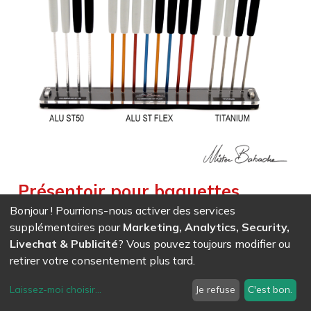
Présentoir pour baguettes
diabolo (avec baguettes) - ST50
Bonjour ! Pourrions-nous activer des services
supplémentaires pour
Marketing, Analytics, Security,
/ ST FLEX / TITANE
Livechat & Publicité
? Vous pouvez toujours modifier ou
Weight :
0,564
kg
|
Weight Net :
0,564
kg
retirer votre consentement plus tard.
Présentoir pour baguettes diabolos (avec baguettes) ST 50
- ST FLEX - TITANE
Laissez-moi choisir
...
Je refuse
C'est bon.