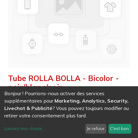
Tube ROLLA BOLLA - Bicolor -
noir/blanc/noir
Bonjour ! Pourrions-nous activer des services
Weight :
0,650
kg
supplémentaires pour
Marketing, Analytics, Security,
False
Livechat & Publicité
? Vous pouvez toujours modifier ou
retirer votre consentement plus tard.
EAN
7611847017781
- Ref (
1778
)
Laissez-moi choisir
...
Je refuse
C'est bon.
42,00
CHF
/ HT