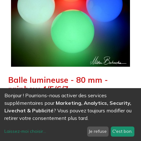
Balle lumineuse - 80 mm -
rainbow 4/5/6/7
Bonjour ! Pourrions-nous activer des services
Weight :
0,155
kg
supplémentaires pour
Marketing, Analytics, Security,
Attention : Il faut prévoir l'adaptateur et le chargeur.
Livechat & Publicité
? Vous pouvez toujours modifier ou
retirer votre consentement plus tard.
EAN
7611847017576
- Ref (
1757
)
Laissez-moi choisir
...
Je refuse
C'est bon.
21,48
CHF
/ HT