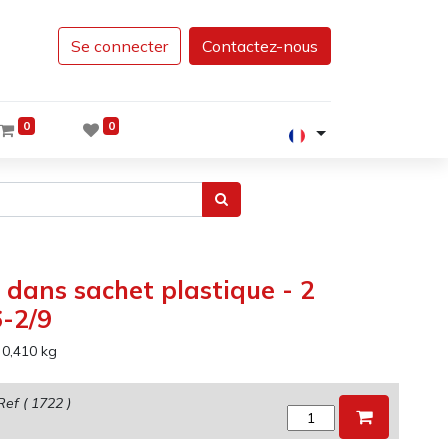
Se connecter
Contactez-nous
0
0
g dans sachet plastique - 2
6-2/9
:
0,410
kg
Ref (
1722
)