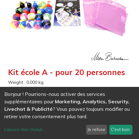
Kit école A - pour 20 personnes
Weight :
0,000
kg
Matériel permettant d’effectuer les 156 exercices de la
Bonjour ! Pourrions-nous activer des services
méthodologie “La découverte et le plaisir de la jonglerie
supplémentaires pour
Marketing, Analytics, Security,
Livechat & Publicité
? Vous pouvez toujours modifier ou
retirer votre consentement plus tard.
EAN
7611847017125
- Ref (
1712
)
829,79
CHF
/ HT
Laissez-moi choisir
...
Je refuse
C'est bon.