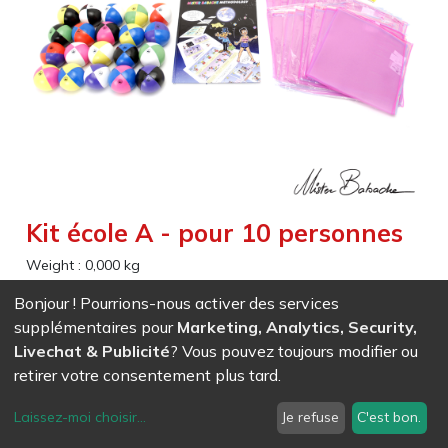
Kit école A - pour 10 personnes
Weight :
0,000
kg
Matériel permettant d’effectuer les 156 exercices de la
Bonjour ! Pourrions-nous activer des services
méthodologie “La découverte et le plaisir de la jonglerie”
supplémentaires pour
Marketing, Analytics, Security,
Livechat & Publicité
? Vous pouvez toujours modifier ou
retirer votre consentement plus tard.
EAN
7611847017101
- Ref (
1710
)
305,02
CHF
/ HT
Laissez-moi choisir
...
Je refuse
C'est bon.