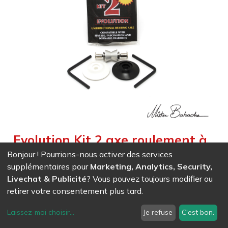
Evolution Kit 2 axe roulement à
billes Finesse - Tornado -
Bonjour ! Pourrions-nous activer des services
supplémentaires pour
Marketing, Analytics, Security,
Fascination
Livechat & Publicité
? Vous pouvez toujours modifier ou
Weight :
0,110
kg
retirer votre consentement plus tard.
Deux roulements à billes sur un axe à double roulement
unidirectionnel : une aide
Laissez-moi choisir
...
Je refuse
C'est bon.
pour l’apprentissage (écoles), les figures compliquées et la