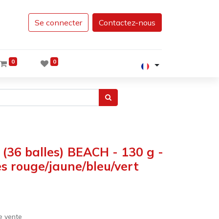
Se connecter
Contactez-nous
0
0
 (36 balles) BEACH - 130 g -
es rouge/jaune/bleu/vert
e vente