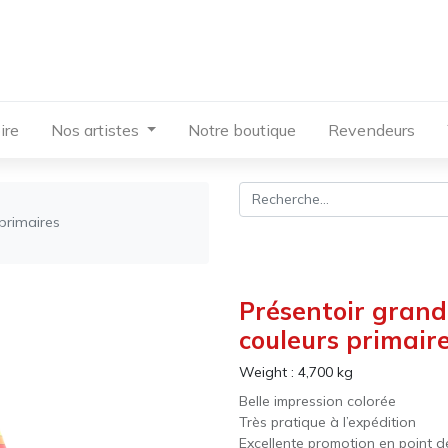
ire
Nos artistes
Notre boutique
Revendeurs
primaires
Présentoir grand
couleurs primair
Weight :
4,700
kg
Belle impression colorée
Très pratique à l’expédition
Excellente promotion en point d