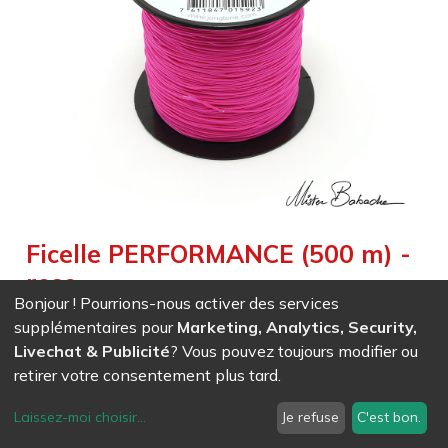
Ficelle PERFORMANCE (500 m) -
rose
Bonjour ! Pourrions-nous activer des services
Weight :
0,677
kg
|
Size :
50 000,000
cm
supplémentaires pour
Marketing, Analytics, Security,
Ficelle très résistante pour une utilisation intensive, excellent
Livechat & Publicité
? Vous pouvez toujours modifier ou
mariage entre l'accroche et la glisse
retirer votre consentement plus tard.
Laissez-moi choisir
...
Je refuse
C'est bon.
EAN
7611847015923
- Ref (
1592
)
126,12
CHF
/ HT