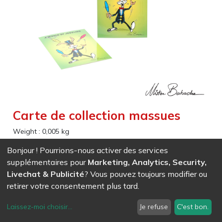
Carte de collection massues
Weight :
0,005
kg
Bonjour ! Pourrions-nous activer des services
EAN
7611847011734
- Ref (
1173
)
supplémentaires pour
Marketing, Analytics, Security,
0,83
CHF
/ HT
Livechat & Publicité
? Vous pouvez toujours modifier ou
retirer votre consentement plus tard.
Laissez-moi choisir
...
Je refuse
C'est bon.