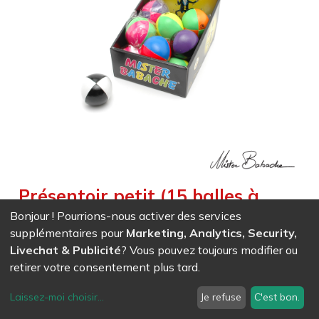
Présentoir petit (15 balles à
grains) STANDARD - 130 g -
Bonjour ! Pourrions-nous activer des services
supplémentaires pour
Marketing, Analytics, Security,
couleurs mélangées
Livechat & Publicité
? Vous pouvez toujours modifier ou
Weight :
2,400
kg
retirer votre consentement plus tard.
Belle impression Très pratique à l’expédition Excellente
promotion en point de vente Dimensions :170x230x120mm
Laissez-moi choisir
...
Je refuse
C'est bon.