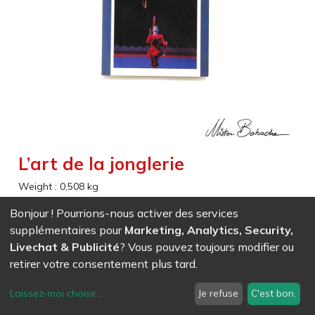
L’art de la jonglerie
Weight :
0,508
kg
Bonjour ! Pourrions-nous activer des services
EAN
7611847011406
- Ref (
1140
)
supplémentaires pour
Marketing, Analytics, Security,
53,71
CHF
/ HT
Livechat & Publicité
? Vous pouvez toujours modifier ou
retirer votre consentement plus tard.
Laissez-moi choisir
...
Je refuse
C'est bon.