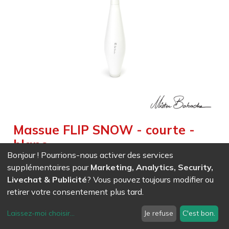
Massue FLIP SNOW - courte -
blanc
Bonjour ! Pourrions-nous activer des services
Weight :
0,202
kg
|
Size :
49,000
cm
supplémentaires pour
Marketing, Analytics, Security,
Elégance et robustesse - entièrement blanche
Livechat & Publicité
? Vous pouvez toujours modifier ou
retirer votre consentement plus tard.
EAN
7611847009731
- Ref (
0973
)
Laissez-moi choisir
...
Je refuse
C'est bon.
23,31
CHF
/ HT