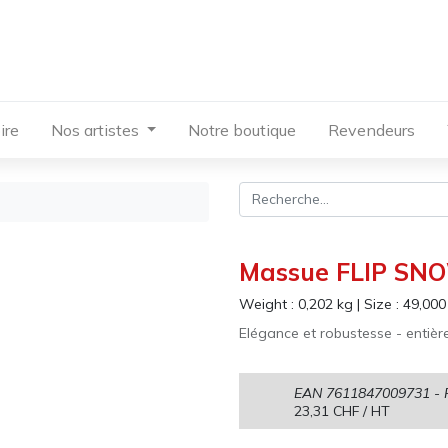
ire
Nos artistes
Notre boutique
Revendeurs
Massue FLIP SNOW
Weight :
0,202
kg
|
Size :
49,000
Elégance et robustesse - entiè
EAN
7611847009731
- 
23,31
CHF
/ HT