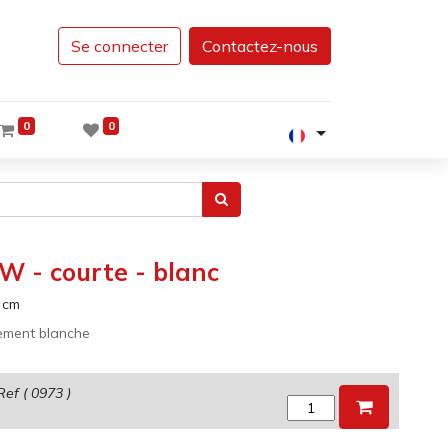
Se connecter
Contactez-nous
0
0
 - courte - blanc
cm
rement blanche
Ref (
0973
)