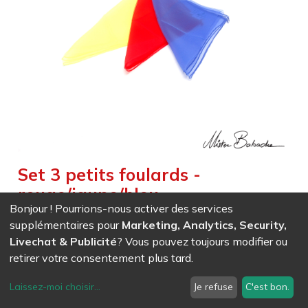
Set 3 petits foulards -
rouge/jaune/bleu
Bonjour ! Pourrions-nous activer des services
Weight :
0,010
kg
supplémentaires pour
Marketing, Analytics, Security,
3 junior scarves 40x40cm
Livechat & Publicité
? Vous pouvez toujours modifier ou
retirer votre consentement plus tard.
EAN
7611847009212
- Ref (
0921
)
Laissez-moi choisir
...
Je refuse
C'est bon.
5,93
CHF
/ HT