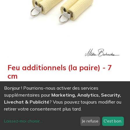
Feu additionnels (la paire) - 7
cm
Weight :
0,086
kg
|
Weight Net :
0,086
kg
|
Size :
7,000
cm
Bonjour ! Pourrions-nous activer des services
Feu additionnel
supplémentaires pour
Marketing, Analytics, Security,
Livechat & Publicité
? Vous pouvez toujours modifier ou
retirer votre consentement plus tard.
EAN
7611847009083
- Ref (
0908
)
42,69
CHF
/ HT
Laissez-moi choisir
...
Je refuse
C'est bon.