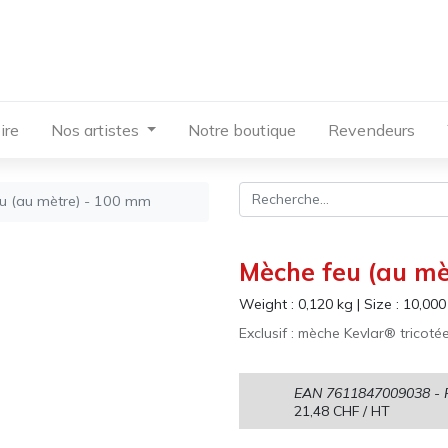
ire
Nos artistes
Notre boutique
Revendeurs
u (au mètre) - 100 mm
Mèche feu (au m
Weight :
0,120
kg
|
Size :
10,000
Exclusif : mèche Kevlar® tricoté
EAN
7611847009038
- 
21,48
CHF
/ HT