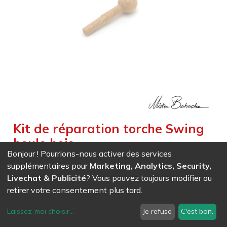
Kit de réparation torche Swing
boule bois
Bonjour ! Pourrions-nous activer des services
Weight :
0,031
kg
supplémentaires pour
Marketing, Analytics, Security,
Livechat & Publicité
? Vous pouvez toujours modifier ou
EAN
7611847008932
- Ref (
0893
)
retirer votre consentement plus tard.
8,06
CHF
/ HT
Laissez-moi choisir
...
Je refuse
C'est bon.