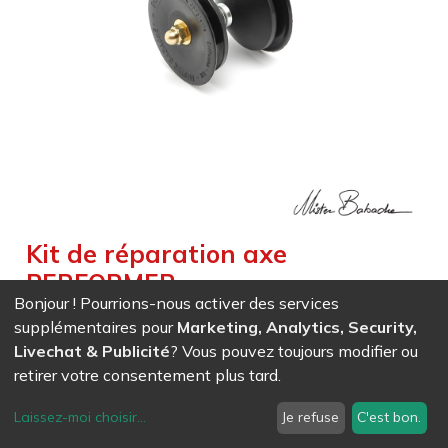
Kit de réparation axe
PERFORMER
Bonjour ! Pourrions-nous activer des services
Weight :
0,097
kg
supplémentaires pour
Marketing, Analytics, Security,
Livechat & Publicité
? Vous pouvez toujours modifier ou
EAN
7611847008239
- Ref (
0823
)
retirer votre consentement plus tard.
16,76
CHF
/ HT
Laissez-moi choisir
...
Je refuse
C'est bon.