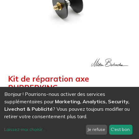
Kit de réparation axe
RUBBERKING
Bonjour ! Pourrions-nous activer des services
Weight :
0,045
kg
supplémentaires pour
Marketing, Analytics, Security,
Livechat & Publicité
? Vous pouvez toujours modifier ou
EAN
7611847008208
- Ref (
0820
)
retirer votre consentement plus tard.
12,13
CHF
/ HT
Laissez-moi choisir
...
Je refuse
C'est bon.