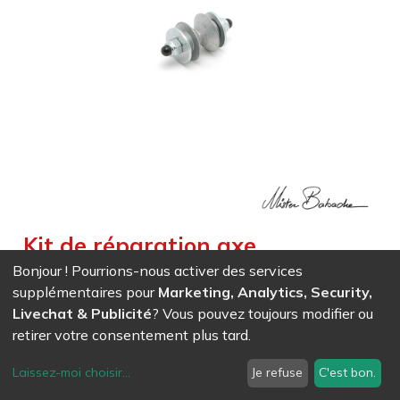
Kit de réparation axe
ARLEQUINO / DIABOLINO /
Bonjour ! Pourrions-nous activer des services
supplémentaires pour
Marketing, Analytics, Security,
BIRDIE / PINOCCHIO
Livechat & Publicité
? Vous pouvez toujours modifier ou
Weight :
0,055
kg
retirer votre consentement plus tard.
EAN
7611847008161
- Ref (
0816
)
Laissez-moi choisir
...
Je refuse
C'est bon.
4,07
CHF
/ HT