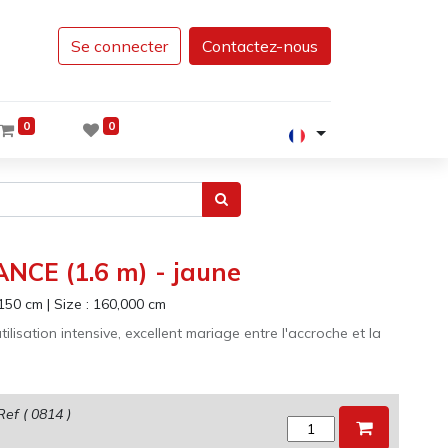
Se connecter
Contactez-nous
0
0
NCE (1.6 m) - jaune
150
cm
|
Size :
160,000
cm
tilisation intensive, excellent mariage entre l'accroche et la
Ref (
0814
)