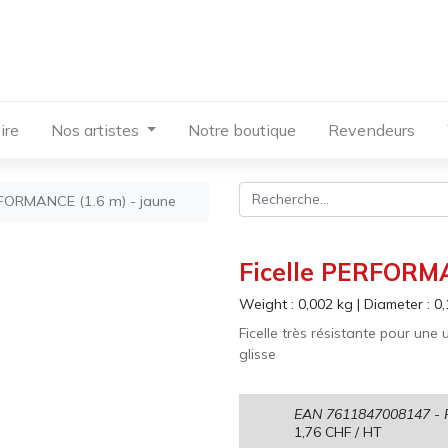
ire
Nos artistes
Notre boutique
Revendeurs
RFORMANCE (1.6 m) - jaune
Ficelle PERFORMA
Weight :
0,002
kg
|
Diameter :
0,
Ficelle très résistante pour une u
glisse
EAN
7611847008147
- 
1,76
CHF
/ HT