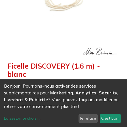
Ficelle DISCOVERY (1.6 m) -
blanc
Weight :
0,002
kg
|
Diameter :
0,150
cm
|
Size :
160,000
cm
Bonjour ! Pourrions-nous activer des services
Ficelle souple et résistante avec un bonne accroche, idéale
supplémentaires pour
Marketing, Analytics, Security,
pour la découverte du diabolo
Livechat & Publicité
? Vous pouvez toujours modifier ou
retirer votre consentement plus tard.
EAN
7611847008123
- Ref (
0812
)
Laissez-moi choisir
...
Je refuse
C'est bon.
0,83
CHF
/ HT