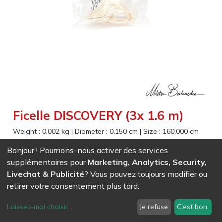
Ficelle DISCOVERY (3x 1.6 m)
Weight :
0,002
kg
|
Diameter :
0,150
cm
|
Size :
160,000
cm
3 ficelles de 160 cm, souples et résistantes avec une bonne
Bonjour ! Pourrions-nous activer des services
accroche, idéales pour la découverte du diabolo
supplémentaires pour
Marketing, Analytics, Security,
Livechat & Publicité
? Vous pouvez toujours modifier ou
retirer votre consentement plus tard.
EAN
7611847008079
- Ref (
0807
)
3,33
CHF
/ HT
Laissez-moi choisir
...
Je refuse
C'est bon.