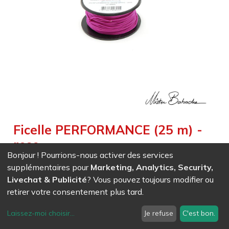
Ficelle PERFORMANCE (25 m) -
rose
Bonjour ! Pourrions-nous activer des services
Weight :
0,060
kg
|
Size :
2 500,000
cm
supplémentaires pour
Marketing, Analytics, Security,
Ficelle très résistante pour une utilisation intensive, excellent
Livechat & Publicité
? Vous pouvez toujours modifier ou
mariage entre l'accroche et la glisse
retirer votre consentement plus tard.
Laissez-moi choisir
...
Je refuse
C'est bon.
EAN
7611847008055
- Ref (
0805
)
10,09
CHF
/ HT