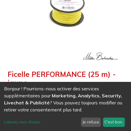
Ficelle PERFORMANCE (25 m) -
jaune
Bonjour ! Pourrions-nous activer des services
Weight :
0,060
kg
|
Diameter :
0,150
cm
|
Size :
2 500,000
cm
supplémentaires pour
Marketing, Analytics, Security,
Ficelle très résistante pour une utilisation intensive, excellent
Livechat & Publicité
? Vous pouvez toujours modifier ou
mariage entre l'accroche et la glisse
retirer votre consentement plus tard.
Laissez-moi choisir
...
Je refuse
C'est bon.
EAN
7611847008048
- Ref (
0804
)
10,09
CHF
/ HT