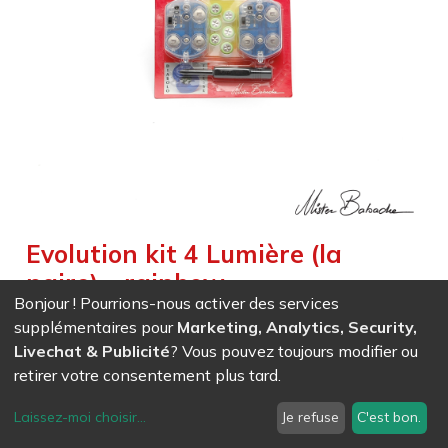
Evolution kit 4 Lumière (la
paire) - rainbow
Bonjour ! Pourrions-nous activer des services
Weight :
0,100
kg
supplémentaires pour
Marketing, Analytics, Security,
Le kit Evolution 4 (2 x 3 LED) illumine les deux calottes de
Livechat & Publicité
? Vous pouvez toujours modifier ou
vos
retirer votre consentement plus tard.
diabolos FINESSE, TORNADO et FASCINATION
Rechargeable LED modules
Laissez-moi choisir
...
Je refuse
C'est bon.
Attention : Il faut prévoir l'adaptateur et le chargeur.