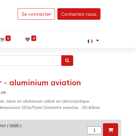
Se connecter
Contactez-nous
0
0
r - aluminium aviation
cm
e, lame en aluminium utilisé en aéronautique,
 dimensions 550x75mm Diamètre manche : 20-40mm
Ref (
0680
)