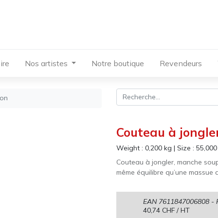
ire
Nos artistes
Notre boutique
Revendeurs
ion
Couteau à jongle
Weight :
0,200
kg
|
Size :
55,000
Couteau à jongler, manche soupl
même équilibre qu’une massue
EAN
7611847006808
- 
40,74
CHF
/ HT