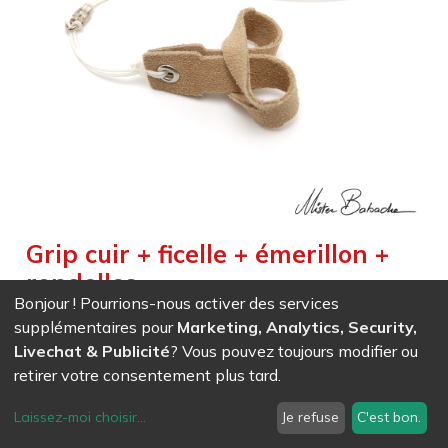
Grip cuir + ficelle + émerillon +
rondelles
Bonjour ! Pourrions-nous activer des services
Weight :
0,125
kg
supplémentaires pour
Marketing, Analytics, Security,
Livechat & Publicité
? Vous pouvez toujours modifier ou
EAN
7611847005740
- Ref (
0574
)
retirer votre consentement plus tard.
16,11
CHF
/ HT
Laissez-moi choisir
...
Je refuse
C'est bon.