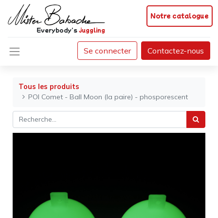
Notre catalogue
Everybody's
juggling
Se connecter
Contactez-nous
Tous les produits
POI Comet - Ball Moon (la paire) - phosporescent