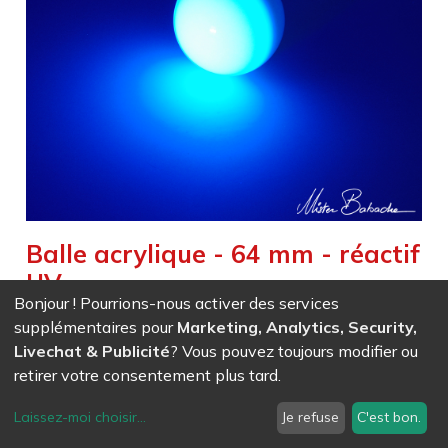
Balle acrylique - 64 mm - réactif
UV
Bonjour ! Pourrions-nous activer des services
Weight :
0,162
kg
supplémentaires pour
Marketing, Analytics, Security,
Livechat & Publicité
? Vous pouvez toujours modifier ou
EAN
7611847004262
- Ref (
0426
)
retirer votre consentement plus tard.
26,76
CHF
/ HT
Laissez-moi choisir
...
Je refuse
C'est bon.