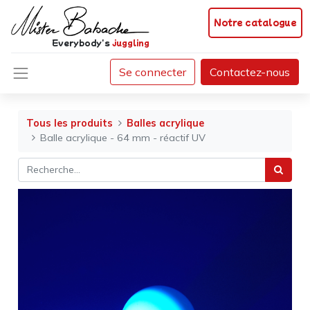
Notre catalogue
Everybody's
juggling
Se connecter
Contactez-nous
Tous les produits
Balles acrylique
Balle acrylique - 64 mm - réactif UV