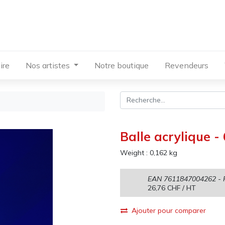
ire
Nos artistes
Notre boutique
Revendeurs
Balle acrylique -
Weight :
0,162
kg
EAN
7611847004262
- 
26,76
CHF
/ HT
Ajouter pour comparer