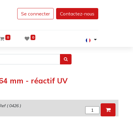
Se connecter
Contactez-nous
0
0
 64 mm - réactif UV
Ref (
0426
)