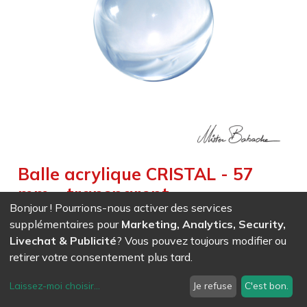
Balle acrylique CRISTAL - 57
mm - transparent
Bonjour ! Pourrions-nous activer des services
Weight :
0,120
kg
|
Diameter :
5,700
cm
|
Size :
5,700
cm
supplémentaires pour
Marketing, Analytics, Security,
Effet magnifique de transparence pour le jonglage contact
Livechat & Publicité
? Vous pouvez toujours modifier ou
et la magie
retirer votre consentement plus tard.
Laissez-moi choisir
...
Je refuse
C'est bon.
EAN
7611847004125
- Ref (
0412
)
13,06
CHF
/ HT