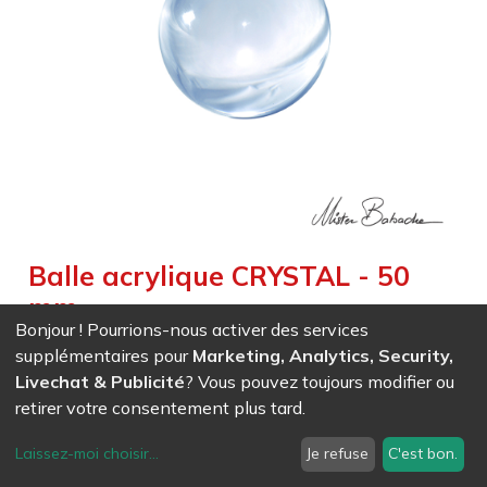
Balle acrylique CRYSTAL - 50
mm
Bonjour ! Pourrions-nous activer des services
Weight :
0,085
kg
|
Diameter :
5,000
cm
|
Size :
5,000
cm
supplémentaires pour
Marketing, Analytics, Security,
Effet magnifique de transparence pour le jonglage contact
Livechat & Publicité
? Vous pouvez toujours modifier ou
et la magie
retirer votre consentement plus tard.
Laissez-moi choisir
...
Je refuse
C'est bon.
EAN
7611847004101
- Ref (
0410
)
12,50
CHF
/ HT