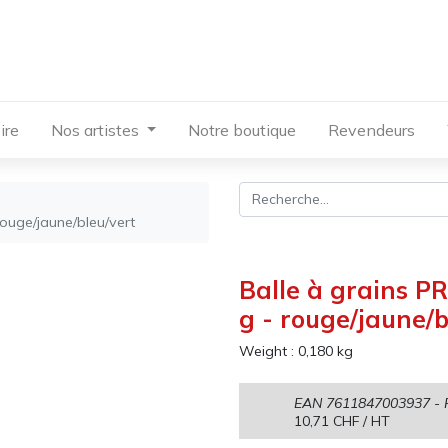
ire
Nos artistes
Notre boutique
Revendeurs
ouge/jaune/bleu/vert
Balle à grains P
g - rouge/jaune/b
Weight :
0,180
kg
EAN
7611847003937
- 
10,71
CHF
/ HT