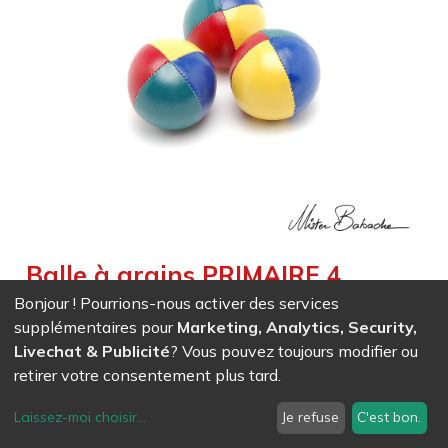
Balle à grains PRIMAIRE 4
couleurs (BEACH) - 110 g -
Bonjour ! Pourrions-nous activer des services
supplémentaires pour
Marketing, Analytics, Security,
rouge/jaune/bleu/vert
Livechat & Publicité
? Vous pouvez toujours modifier ou
Weight :
0,110
kg
|
Diameter :
6,200
cm
|
Size :
6,200
cm
retirer votre consentement plus tard.
Avec les quatre couleurs primaires mélangées cette balle à
grains est la préférée du public débutant. (Prix à la pièce)
Laissez-moi choisir
...
Je refuse
C'est bon.