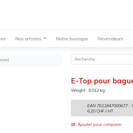
ire
Nos artistes
Notre boutique
Revendeurs
èces)
E-Top pour bague
Weight :
0,012
kg
EAN
7611847000677
- 
6,20
CHF
/ HT
Ajouter pour comparer