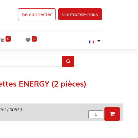
Se connecter
Contactez-nous
0
0
ttes ENERGY (2 pièces)
Ref (
0067
)